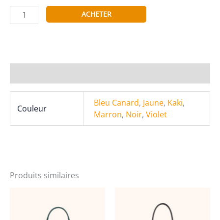
quantité
ACHETER
de
Tom&Eva
Sac
à
Main
Informations complémentaires
à
Rabat
Bleu Canard
,
Jaune
,
Kaki
,
Couleur
Patchwork
Marron
,
Noir
,
Violet
23B-
5733
Produits similaires