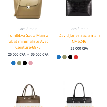
Sacs à main
Sacs à main
Tom&Eva Sac à Main à
David Jones Sac à main
rabat minimaliste Avec
CM6246
Ceinture-6875
35 000
CFA
Plage
25 000
CFA
–
35 000
CFA
de
prix :
25
000 CFA
à
35
000 CFA