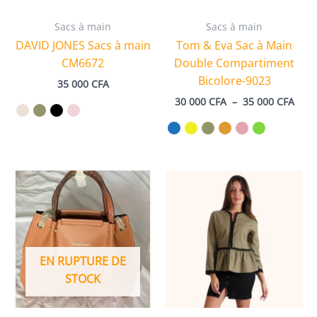
Sacs à main
Sacs à main
DAVID JONES Sacs à main
Tom & Eva Sac à Main
CM6672
Double Compartiment
Bicolore-9023
35 000
CFA
Plag
30 000
CFA
–
35 000
CFA
de
prix 
30
000 
à
35
000 
EN RUPTURE DE
STOCK