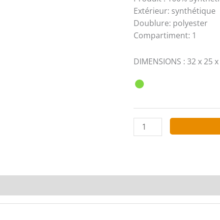
Extérieur: synthétique
Doublure: polyester
Compartiment: 1
DIMENSIONS : 32 x 25 x
quantité
de
DAVID
JONES
Sacs
à
main
6423-