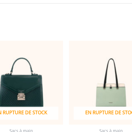
3
N RUPTURE DE STOCK
EN RUPTURE DE STO
Sacs à main
Sacs à main