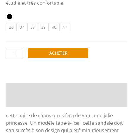
étudié et trés confortable
36
37
38
39
40
41
quantité
ACHETER
de
VICES
VERSO
V552
Description
Informations complémentaires
cette paire de chaussures fera de vous une jolie
princesse. Un modèle tape-à-l’œil, cette sandale doit
son succès à son design qui a été minutieusement