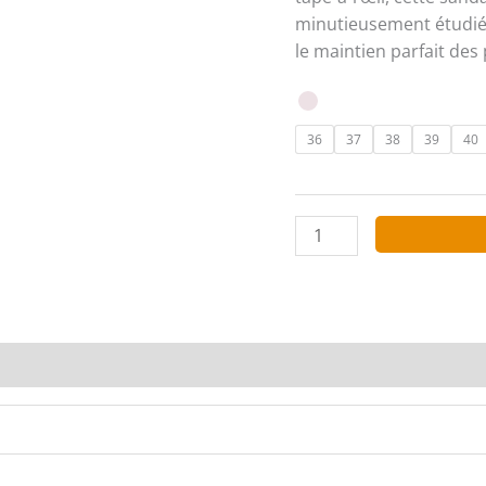
minutieusement étudié. 
le maintien parfait des 
36
37
38
39
40
quantité
de
LAURA
MODE
WL073-
Champagne