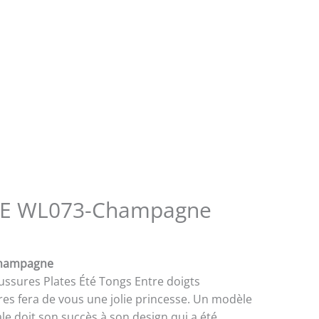
E WL073-Champagne
hampagne
ssures Plates Été Tongs Entre doigts
res fera de vous une jolie princesse. Un modèle
ale doit son succès à son design qui a été