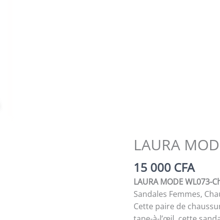
Zoom
LAURA MOD
15 000
CFA
LAURA MODE WL073-C
Sandales Femmes, Chau
Cette paire de chaussu
tape-à-l’œil, cette sand