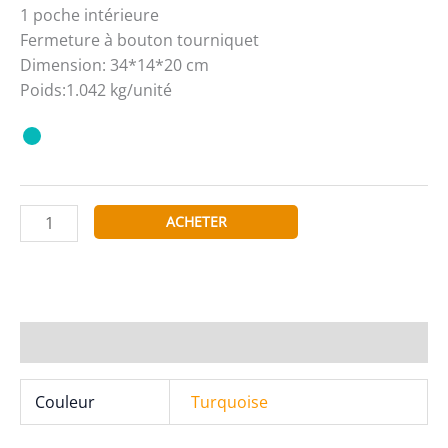
1 poche intérieure
Fermeture à bouton tourniquet
Dimension: 34*14*20 cm
Poids:1.042 kg/unité
quantité
ACHETER
de
Tom&Eva
Sac
à
main
Informations complémentaires
Forme
Trapèze
Couleur
Turquoise
Effet
Cuir-