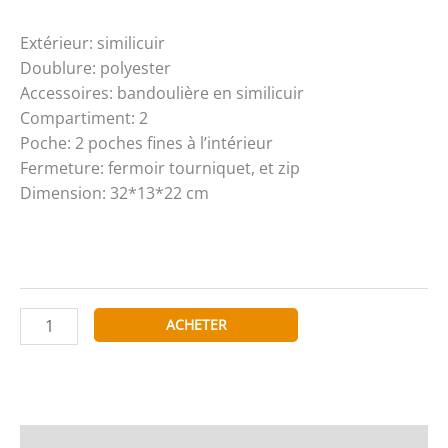
Extérieur: similicuir
Doublure: polyester
Accessoires: bandoulière en similicuir
Compartiment: 2
Poche: 2 poches fines à l’intérieur
Fermeture: fermoir tourniquet, et zip
Dimension: 32*13*22 cm
quantité
ACHETER
de
Sac
à
main
Simili
Informations complémentaires