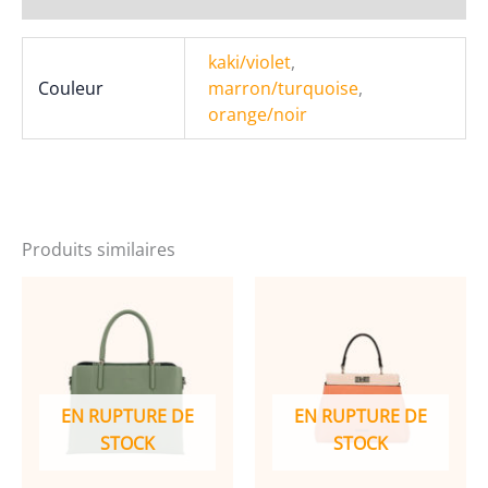
Cuir
Avec
kaki/violet
,
Fermoir
Couleur
marron/turquoise
,
Tourniquet
orange/noir
6945B
Produits similaires
EN RUPTURE DE
EN RUPTURE DE
STOCK
STOCK