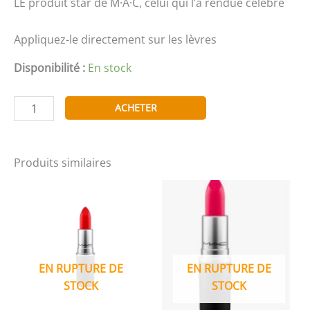
LE produit star de M·A·C, celui qui l’a rendue célèbre
Appliquez-le directement sur les lèvres
Disponibilité :
En stock
quantité
ACHETER
de
Rouge
à
Produits similaires
lèvre
FLAT
OUT
EN RUPTURE DE
EN RUPTURE DE
STOCK
STOCK