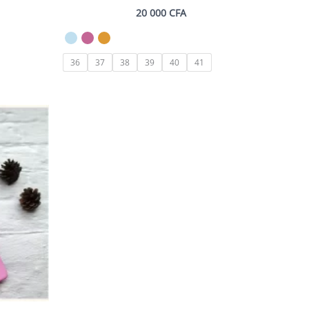
20 000
CFA
36
37
38
39
40
41