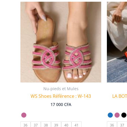
au
plus
ancien
Nu-pieds et Mules
WS Shoes Référence : W-143
LA BO
17 000
CFA
36
37
38
39
40
41
36
37