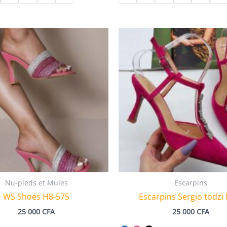
Nu-pieds et Mules
Escarpins
WS Shoes H8-575
Escarpins Sergio todzi
25 000
CFA
25 000
CFA