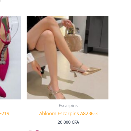
Escarpins
 F219
Abloom Escarpins A8236-3
20 000
CFA