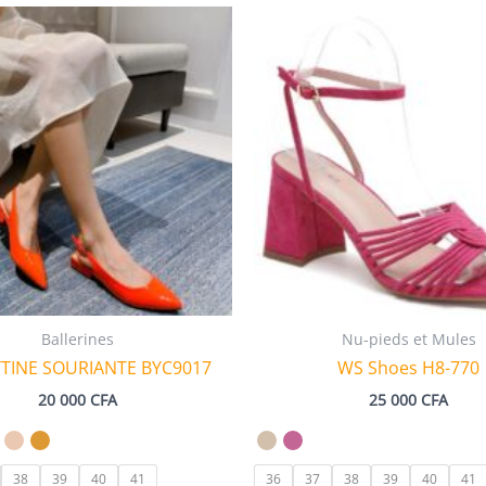
Ballerines
Nu-pieds et Mules
TTINE SOURIANTE BYC9017
WS Shoes H8-770
20 000
CFA
25 000
CFA
38
39
40
41
36
37
38
39
40
41