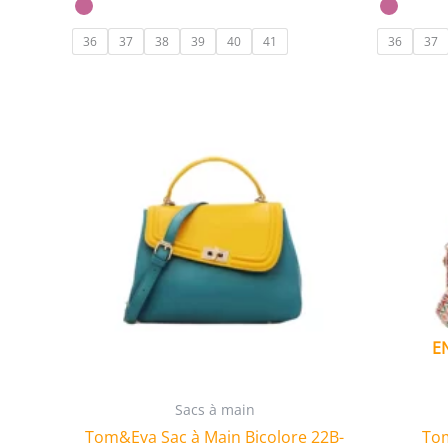
36
37
38
39
40
41
36
37
E
Sacs à main
Tom&Eva Sac à Main Bicolore 22B-
Tom