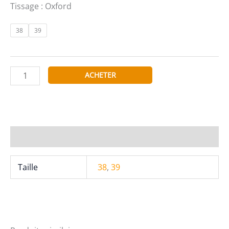
Tissage : Oxford
38
39
quantité
ACHETER
de
Chemise
Coupe
Cintrée
En
Informations complémentaires
Oxford
Blanc
Taille
38
,
39