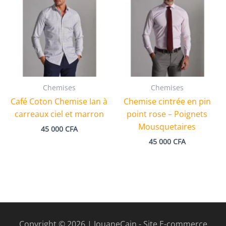
Chemises
Chemises
Café Coton Chemise Ian à
Chemise cintrée en pin
carreaux ciel et marron
point rose – Poignets
Mousquetaires
45 000
CFA
45 000
CFA
Copyright © 2026 | JouaneCain - Site E-commerce