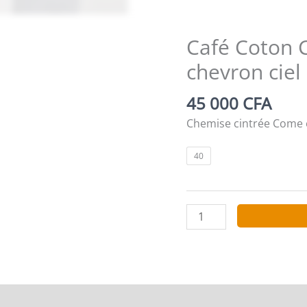
Café Coton 
chevron ciel
45 000
CFA
Chemise cintrée Come e
40
quantité
de
Café
Coton
Chemise
cintrée