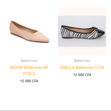
initial
actuel
était :
est :
12
10
000 CFA.
000 CFA.
Ballerines
Ballerines
MOOW Ballerines BP
EMELLA Ballerines S134
2135 G
12 000
CFA
15 000
CFA