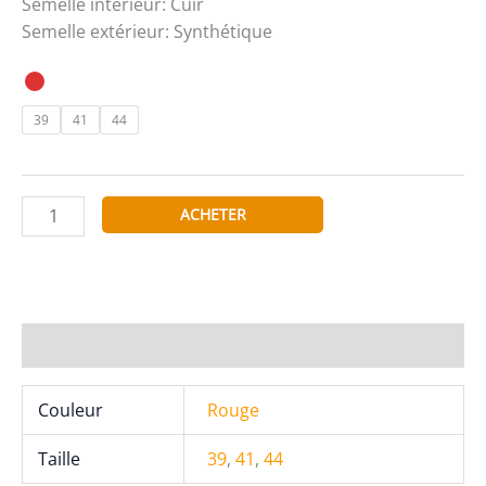
Semelle intérieur: Cuir
Semelle extérieur: Synthétique
39
41
44
quantité
ACHETER
de
ABLOOM
Ballerines
G139-
44
Informations complémentaires
Couleur
Rouge
Taille
39
,
41
,
44