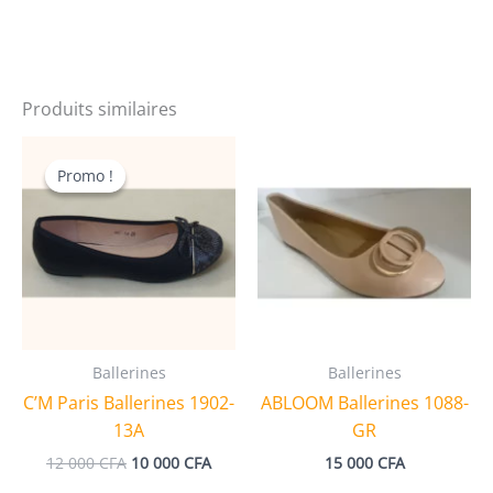
Produits similaires
Promo !
Promo !
Ballerines
Ballerines
C’M Paris Ballerines 1902-
ABLOOM Ballerines 1088-
13A
GR
Le
Le
12 000
CFA
10 000
CFA
15 000
CFA
prix
prix