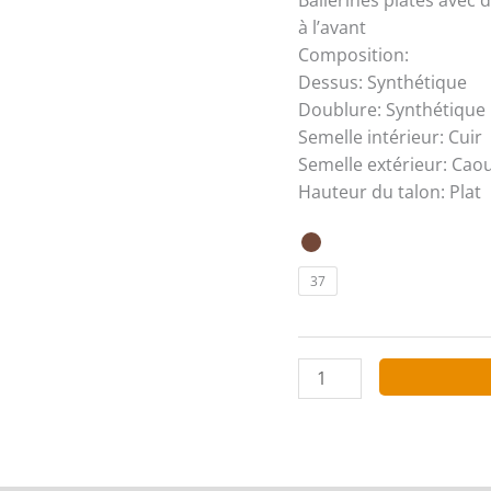
000
à l’avant
Composition:
Dessus: Synthétique
Doublure: Synthétique
Semelle intérieur: Cuir
Semelle extérieur: Cao
Hauteur du talon: Plat
37
quantité
de
DAY-
VINE
Shoes