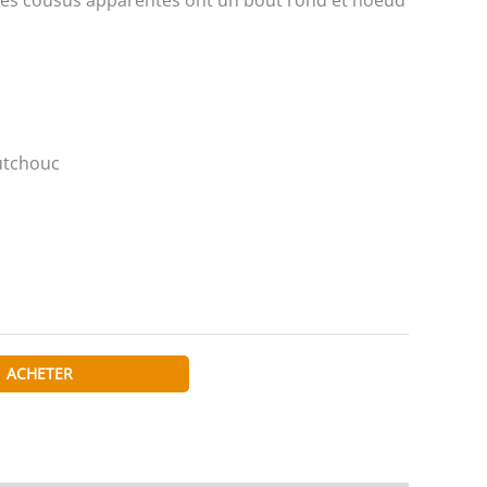
 CFA.
000 CFA.
utchouc
ACHETER