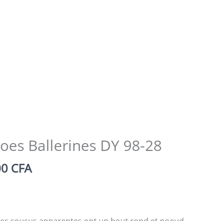
oes Ballerines DY 98-28
Le
00
CFA
prix
al
actuel
 :
est :
7
 des cousus apparentes ont un bout rond et noeud