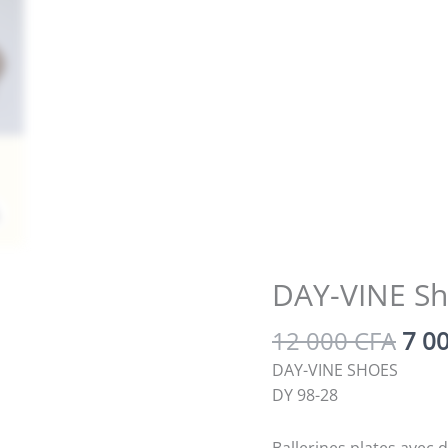
Zoom
DAY-VINE Sh
Le
12 000
CFA
7 0
prix
DAY-VINE SHOES
initi
DY 98-28
était
12
Ballerines plates avec