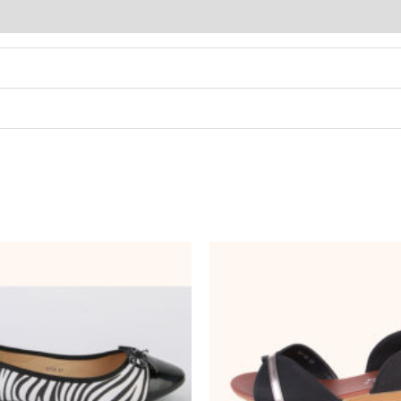
Ballerines
DY
98-
28