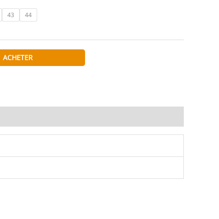
43
44
ACHETER