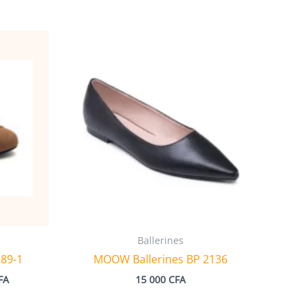
Ballerines
289-1
MOOW Ballerines BP 2136
Plage
FA
15 000
CFA
de
prix :