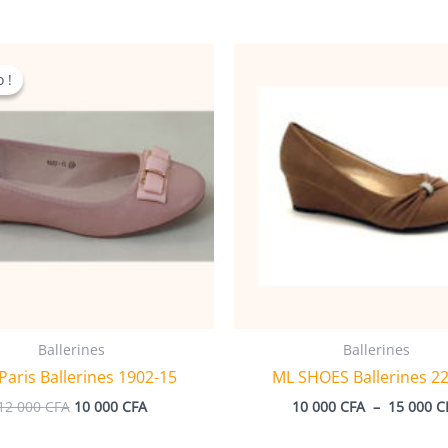
 !
 !
Ballerines
Ballerines
Paris Ballerines 1902-15
ML SHOES Ballerines 2
Le
Le
12 000
CFA
10 000
CFA
10 000
CFA
–
15 000
C
prix
prix
initial
actuel