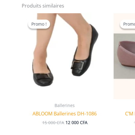
Produits similaires
Promo !
Promo !
Promo
Promo
Ballerines
ABLOOM Ballerines DH-1086
C’M 
Le
Le
15 000
CFA
12 000
CFA
prix
prix
initial
actuel