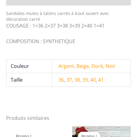
Sandales mules à talons carrés à bout ouvert avec
décoration carré
COLISAGE : 1×36 2×37 3×38 3×39 2×40 1×41
COMPOSITION : SYNTHETIQUE
Couleur
Argent
,
Beige
,
Doré
,
Noir
Taille
36
,
37
,
38
,
39
,
40
,
41
Produits similaires
Promo !
Promo !
Promo !
Promo !