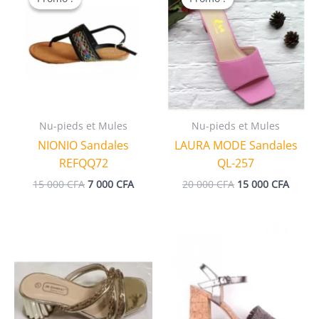
Nu-pieds et Mules
Nu-pieds et Mules
NIONIO Sandales
LAURA MODE Sandales
REFQQ72
QL-257
Le
Le
Le
Le
15 000
CFA
7 000
CFA
20 000
CFA
15 000
CFA
prix
prix
prix
prix
initial
actuel
initial
actuel
était :
est :
était :
est :
15
7
20
15
000 CFA.
000 CFA.
000 CFA.
000 CF