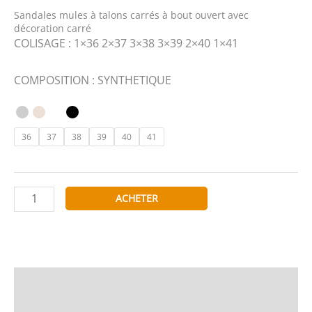
Sandales mules à talons carrés à bout ouvert avec
décoration carré
COLISAGE : 1×36 2×37 3×38 3×39 2×40 1×41
COMPOSITION : SYNTHETIQUE
36
37
38
39
40
41
quantité
ACHETER
de
WS
Shoes
H8-
906
Description
Informations complémentaires