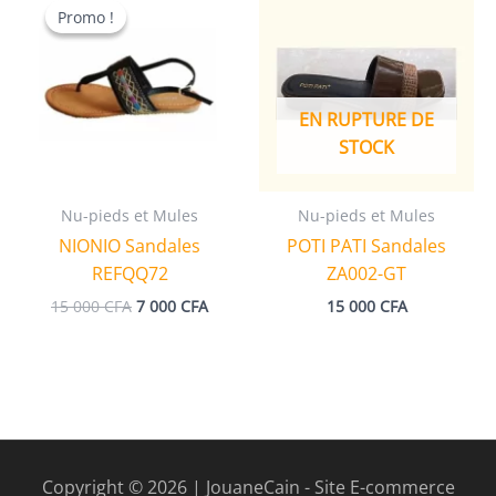
Promo !
Promo !
EN RUPTURE DE
STOCK
Nu-pieds et Mules
Nu-pieds et Mules
NIONIO Sandales
POTI PATI Sandales
REFQQ72
ZA002-GT
Le
Le
15 000
CFA
7 000
CFA
15 000
CFA
prix
prix
initial
actuel
était :
est :
15
7
000 CFA.
000 CFA.
Copyright © 2026 | JouaneCain - Site E-commerce