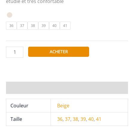
étudié et très confortable
36
37
38
39
40
41
quantité
ACHETER
de
WS
Sandales
H8-
319
Informations complémentaires
Couleur
Beige
Taille
36
,
37
,
38
,
39
,
40
,
41