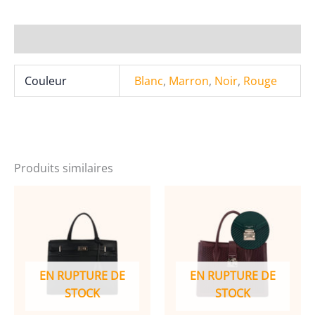
Besaces
Multipoches
Femme-
Informations complémentaires
22B-
5669
Couleur
Blanc
,
Marron
,
Noir
,
Rouge
Produits similaires
EN RUPTURE DE
EN RUPTURE DE
STOCK
STOCK