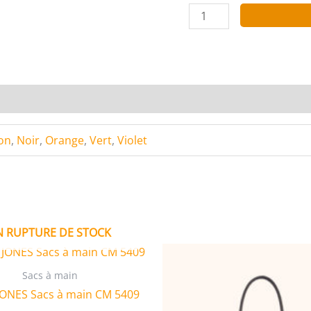
quantité
de
Tom
&
Eva
Sacs
à
main
on
,
Noir
,
Orange
,
Vert
,
Violet
effet
crocodile
6806
N RUPTURE DE STOCK
Sacs à main
JONES Sacs à main CM 5409