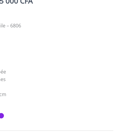
Plage
5 000
CFA
de
prix :
25
ile – 6806
000 CFA
à
35
000 CFA
pée
nes
 cm