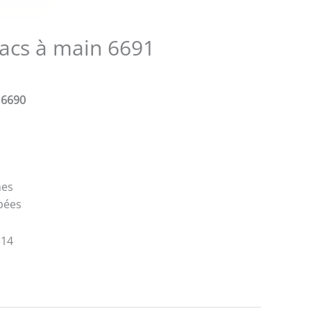
acs à main 6691
 6690
nes
ipées
 14