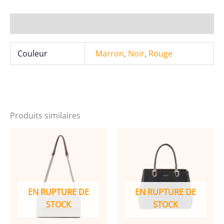
Eva
Sacs
Informations complémentaires
à
main
Couleur
Marron
,
Noir
,
Rouge
19G-
2573
Produits similaires
EN RUPTURE DE
EN RUPTURE DE
STOCK
STOCK