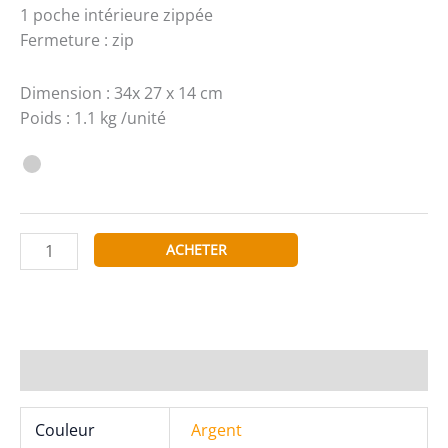
1 poche intérieure zippée
Fermeture : zip
Dimension : 34x 27 x 14 cm
Poids : 1.1 kg /unité
quantité
ACHETER
de
Tom
&
Eva
Sac
Informations complémentaires
à
main
Couleur
Argent
19G-