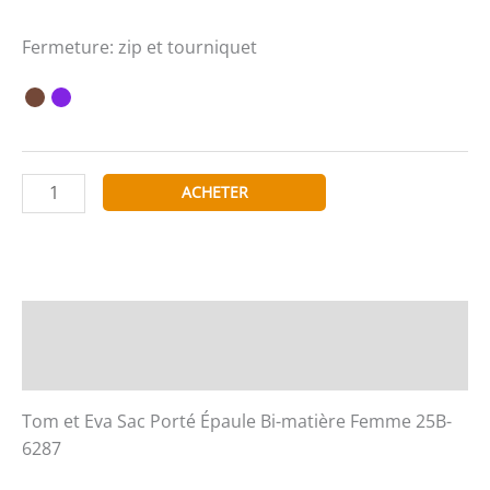
Fermeture: zip et tourniquet
quantité
ACHETER
de
Tom
et
Eva
Sac
Description
Porté
Informations complémentaires
Épaule
Bi-
Tom et Eva Sac Porté Épaule Bi-matière Femme 25B-
matière
6287
Femme
25B-