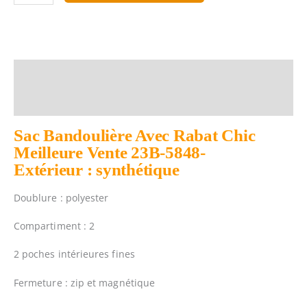
de
Sac
Bandoulière
Avec
Rabat
Description
Chic
Informations complémentaires
Meilleure
Vente
Sac Bandoulière Avec Rabat Chic
23B-
Meilleure Vente 23B-5848-
5848
Extérieur : synthétique
Doublure : polyester
Compartiment : 2
2 poches intérieures fines
Fermeture : zip et magnétique