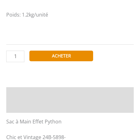
Poids: 1.2kg/unité
quantité
ACHETER
de
Sac
à
Main
Effet
Description
Python
Informations complémentaires
Chic
et
Sac à Main Effet Python
Vintage
24B-
Chic et Vintage 24B-5898-
5898-