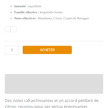
000 CFA
Intensité :
équilibrée
Famille olfactive :
hespéridée boisée
Notes olfactives :
Mandarine, Citron, Cyprès de Bretagne
quantité
ACHETER
de
Ondes
Positives
-
Eau
Description
de
Informations complémentaires
Parfum
Marque
Des notes rafraichissantes et un accord pétillant de
Yves
Citron, reconnu pour ses vertus énergisantes