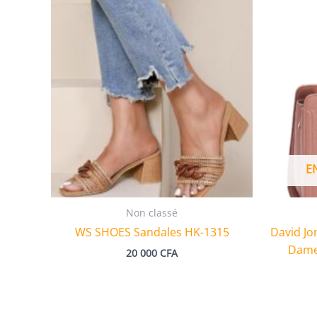
E
Non classé
WS SHOES Sandales HK-1315
David Jo
Dame 
20 000
CFA