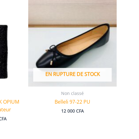
EN RUPTURE DE STOCK
Non classé
K OPIUM
Belleli 97-22 PU
ateur
12 000
CFA
Plage
CFA
de
prix :
106