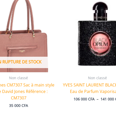
N RUPTURE DE STOCK
Non classé
Non classé
nes CM7307 Sac à main style
YVES SAINT LAURENT BLAC
David Jones Référence :
Eau de Parfum Vaporis
CM7307
106 000
CFA
–
141 000
35 000
CFA