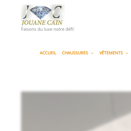
Aller
au
contenu
Faisons du luxe notre défi!
ACCUEIL
CHAUSSURES
VÊTEMENTS