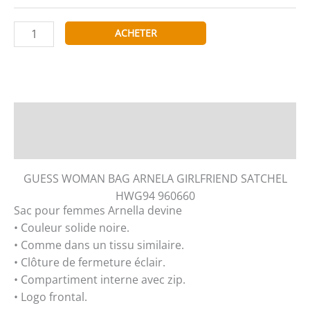
quantité
ACHETER
de
GUESS
WOMAN
BAG
ARNELA
Description
GIRLFRIEND
Informations complémentaires
SATCHEL
HWG94
GUESS WOMAN BAG ARNELA GIRLFRIEND SATCHEL
960660
HWG94 960660
Sac pour femmes Arnella devine
• Couleur solide noire.
• Comme dans un tissu similaire.
• Clôture de fermeture éclair.
• Compartiment interne avec zip.
• Logo frontal.