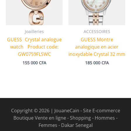
Joailleries
ACCESSOIRES
GUESS Crystal analogue
GUESS Montre
watch Product code:
analogique en acier
GW0759FLSWC
inoxydable Crystal 32 mm
155 000
CFA
185 000
CFA
Copyright © 2026 | JouaneCain - Site E-commerce
Boutique Vente en ligne - Shopping - Hommes -
Femmes - Dakar Senegal