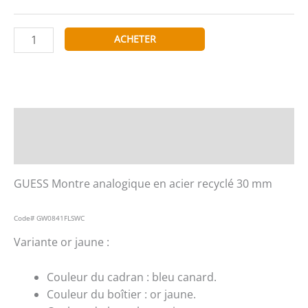
quantité
ACHETER
de
GUESS
Montre
analogique
en
Description
acier
Informations complémentaires
recyclé
30
GUESS Montre analogique en acier recyclé 30 mm
mm
Code#
GW0841FLSWC
Variante or jaune :
Couleur du cadran : bleu canard.
Couleur du boîtier : or jaune.