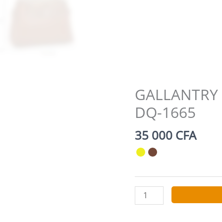
GALLANTRY –
DQ-1665
35 000
CFA
quantité
de
GALLANTRY