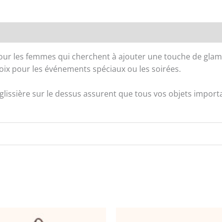
-
CHIC
AMINI
Sacs
 pour les femmes qui cherchent à ajouter une touche de glam
à
hoix pour les événements spéciaux ou les soirées.
main
DQ-
1665
lissière sur le dessus assurent que tous vos objets importa