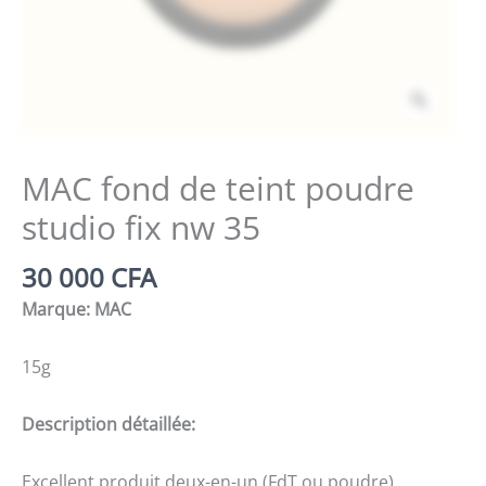
Zoom
MAC fond de teint poudre
studio fix nw 35
30 000
CFA
Marque: MAC
15g
Description détaillée:
Excellent produit deux-en-un (FdT ou poudre),