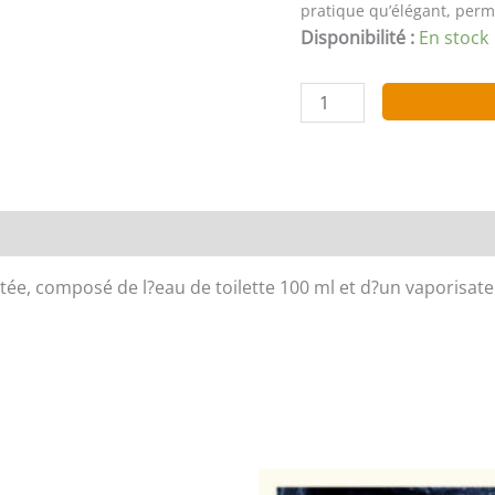
pratique qu’élégant, per
Disponibilité :
En stock
quantité
de
DIOR
HOMME
Coffret
eau
de
itée, composé de l?eau de toilette 100 ml et d?un vaporisa
toilette
+
vaporisateur
de
voyage