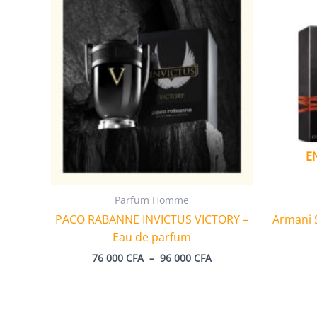
E
Parfum Homme
PACO RABANNE INVICTUS VICTORY –
Armani 
Eau de parfum
Plage
76 000
CFA
–
96 000
CFA
de
prix :
76
000 CFA