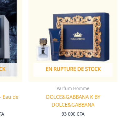
CK
EN RUPTURE DE STOCK
Parfum Homme
 Eau de
DOLCE&GABBANA K BY
DOLCE&GABBANA
Plage
FA
93 000
CFA
de
prix :
78
000 CFA