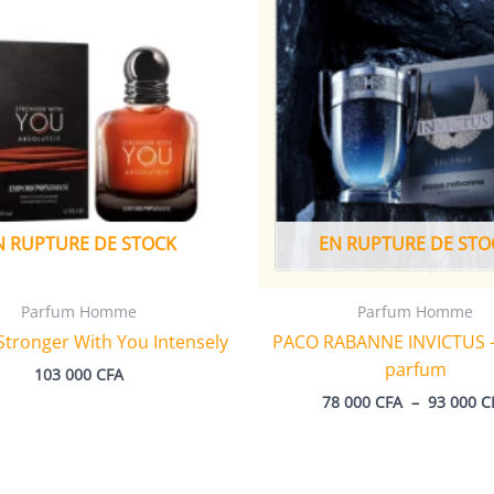
N RUPTURE DE STOCK
EN RUPTURE DE STO
Parfum Homme
Parfum Homme
Stronger With You Intensely
PACO RABANNE INVICTUS –
parfum
103 000
CFA
78 000
CFA
–
93 000
C