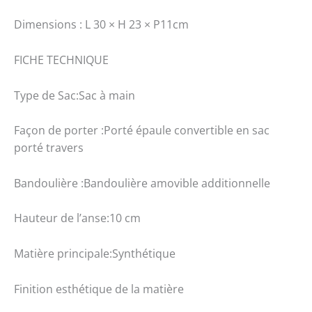
:
Dimensions : L 30 × H 23 × P11cm
L
30
FICHE TECHNIQUE
×
H
Type de Sac:Sac à main
23
×
Façon de porter :Porté épaule convertible en sac
P11cm
porté travers
Bandoulière :Bandoulière amovible additionnelle
Hauteur de l’anse:10 cm
Matière principale:Synthétique
Finition esthétique de la matière