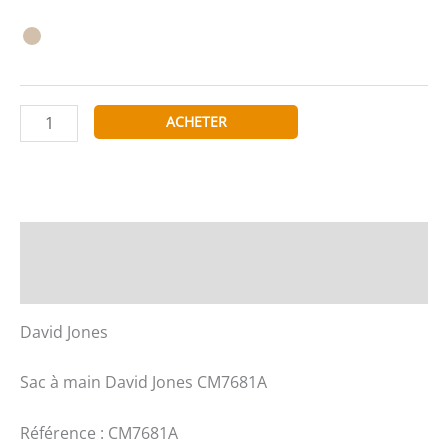
quantité
ACHETER
de
David
Jones
Sac
à
Description
main
Informations complémentaires
David
Jones
David Jones
CM7681A
Référence
Sac à main David Jones CM7681A
:
CM7681A
Référence : CM7681A
Dimensions