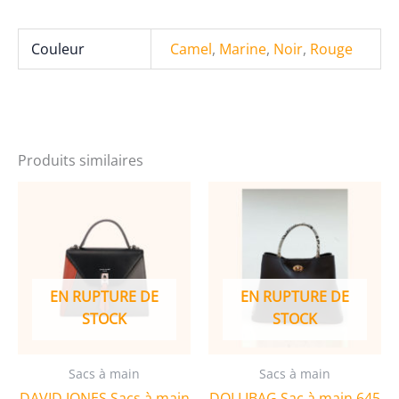
x
26
Couleur
Camel
,
Marine
,
Noir
,
Rouge
x
13
cm
Produits similaires
EN RUPTURE DE
EN RUPTURE DE
STOCK
STOCK
Sacs à main
Sacs à main
DAVID JONES Sacs à main
DOLLIBAG Sac à main 645