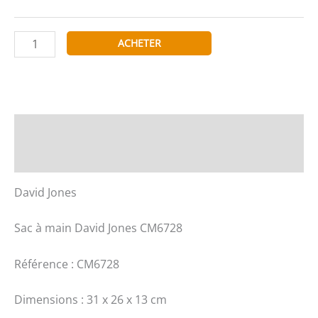
quantité
ACHETER
de
David
Jones
Sac
à
Description
main
Informations complémentaires
David
Jones
David Jones
CM6728
Référence
Sac à main David Jones CM6728
:
CM6728
Référence : CM6728
Dimensions
:
Dimensions : 31 x 26 x 13 cm
31