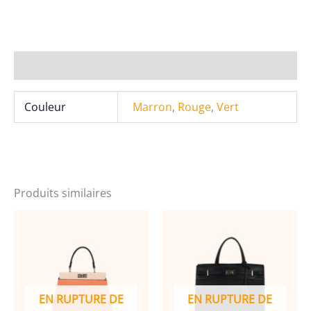
David
Jones
Sac
à
Informations complémentaires
main
CM6467D
Couleur
Marron
,
Rouge
,
Vert
Produits similaires
EN RUPTURE DE
EN RUPTURE DE