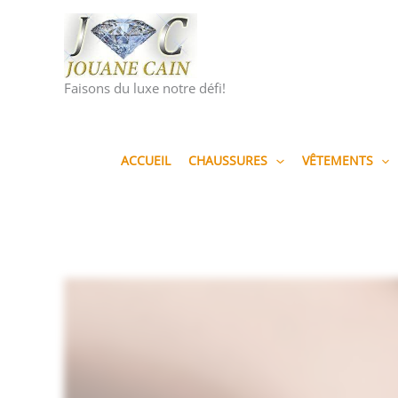
Aller
au
contenu
Faisons du luxe notre défi!
ACCUEIL
CHAUSSURES
VÊTEMENTS