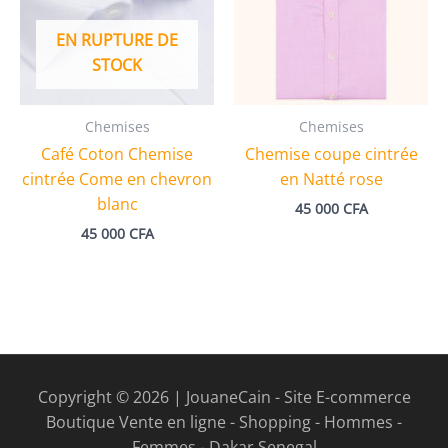
EN RUPTURE DE
STOCK
Chemises
Chemises
Café Coton Chemise
Chemise coupe cintrée
cintrée Come en chevron
en Natté rose
blanc
45 000
CFA
45 000
CFA
Copyright © 2026 | JouaneCain - Site E-commerce
Boutique Vente en ligne - Shopping - Hommes -
Femmes - Dakar Senegal