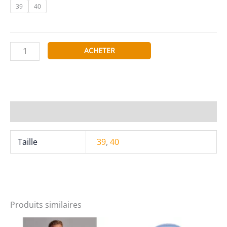
39
40
quantité
ACHETER
de
Chemise
cintrée
Leo
texturée
Informations complémentaires
marine
Taille
39
,
40
Produits similaires