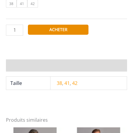
38
41
42
quantité
ACHETER
de
Café
Coton
Chemise
cintrée
Informations complémentaires
Finn
à
Taille
38
,
41
,
42
motifs
imprimés
ciel
Produits similaires