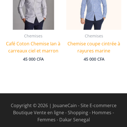
Chemises
Chemises
Café Coton Chemise Ian à
Chemise coupe cintrée à
carreaux ciel et marron
rayures marine
45 000
CFA
45 000
CFA
Copyright © 2026 | JouaneCain - Site E-commerce
Boutique Vente en ligne - Shopping - Hommes -
Femmes - Dakar Senegal