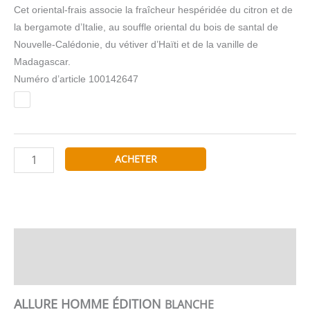
Cet oriental-frais associe la fraîcheur hespéridée du citron et de
la bergamote d’Italie, au souffle oriental du bois de santal de
Nouvelle-Calédonie, du vétiver d’Haïti et de la vanille de
Madagascar.
Numéro d’article
100142647
quantité
ACHETER
de
CHANEL
ALLURE
HOMME
ÉDITION
Description
BLANCHE
Informations complémentaires
EAU
DE
ALLURE HOMME ÉDITION
BLANCHE