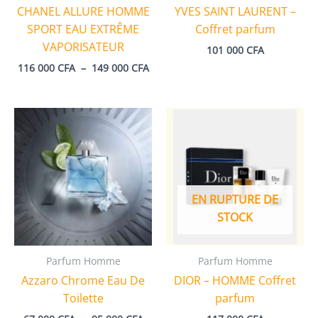
CHANEL ALLURE HOMME
YVES SAINT LAURENT –
SPORT EAU EXTRÊME
Coffret parfum
VAPORISATEUR
101 000
CFA
Plage
116 000
CFA
–
149 000
CFA
de
prix :
116
000 CFA
à
149
000 CFA
EN RUPTURE DE
STOCK
Parfum Homme
Parfum Homme
Azzaro Chrome Eau De
DIOR – HOMME Coffret
Toilette
parfum