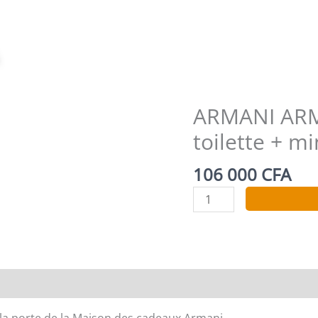
Zoom
ARMANI ARM
toilette + m
106 000
CFA
quantité
de
ARMANI
ARMANI
CODE
Coffret
eau