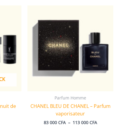
CK
Parfum Homme
nuit de
CHANEL BLEU DE CHANEL – Parfum
vaporisateur
Plage
83 000
CFA
–
113 000
CFA
de
prix :