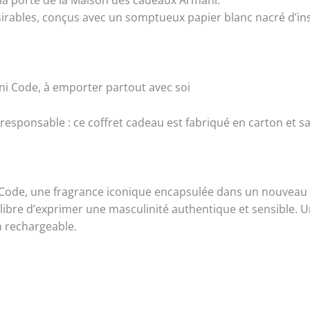
 la porte de la Maison des cadeaux Armani.
de
désirables, conçus avec un somptueux papier blanc nacré d’in
toilette
+
miniature
Ref:
102601149
ni Code, à emporter partout avec soi
sponsable : ce coffret cadeau est fabriqué en carton et san
 Code, une fragrance iconique encapsulée dans un nouveau 
re d’exprimer une masculinité authentique et sensible. Un
n rechargeable.