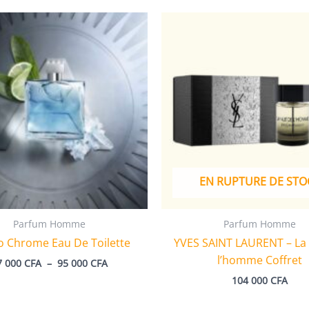
EN RUPTURE DE STO
Parfum Homme
Parfum Homme
o Chrome Eau De Toilette
YVES SAINT LAURENT – La 
l’homme Coffret
Plage
7 000
CFA
–
95 000
CFA
de
104 000
CFA
prix :
67