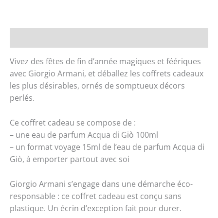
ARMANI
ACQUA
DI
GIÒ
Description
COFFRET
Vivez des fêtes de fin d’année magiques et féériques
EAU
avec Giorgio Armani, et déballez les coffrets cadeaux
DE
les plus désirables, ornés de somptueux décors
PARFUM
perlés.
Ref
:
103171101
Ce coffret cadeau se compose de :
– une eau de parfum Acqua di Giò 100ml
– un format voyage 15ml de l’eau de parfum Acqua di
Giò, à emporter partout avec soi
Giorgio Armani s’engage dans une démarche éco-
responsable : ce coffret cadeau est conçu sans
plastique. Un écrin d’exception fait pour durer.