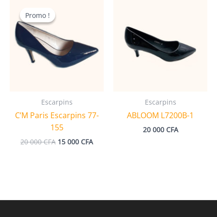
Promo !
Promo !
Escarpins
Escarpins
C’M Paris Escarpins 77-
ABLOOM L7200B-1
155
20 000
CFA
Le
Le
20 000
CFA
15 000
CFA
prix
prix
initial
actuel
était :
est :
20
15
000 CFA.
000 CFA.