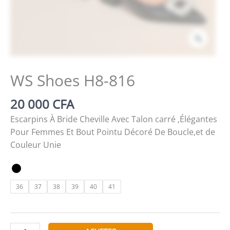
Zoom
WS Shoes H8-816
20 000
CFA
Escarpins À Bride Cheville Avec Talon carré ,Élégantes
Pour Femmes Et Bout Pointu Décoré De Boucle,et de
Couleur Unie
36
37
38
39
40
41
quantité