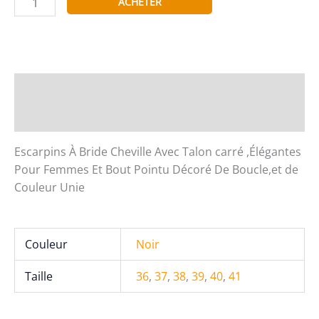
ACHETER
de
WS
Shoes
H8-
816
Description
Informations complémentaires
Escarpins À Bride Cheville Avec Talon carré ,Élégantes
Pour Femmes Et Bout Pointu Décoré De Boucle,et de
Couleur Unie
Couleur
Noir
Taille
36
,
37
,
38
,
39
,
40
,
41