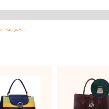
Sac
à
Main
Design
En
ir
,
Rouge
,
Vert
Relief
Litchi-
6911