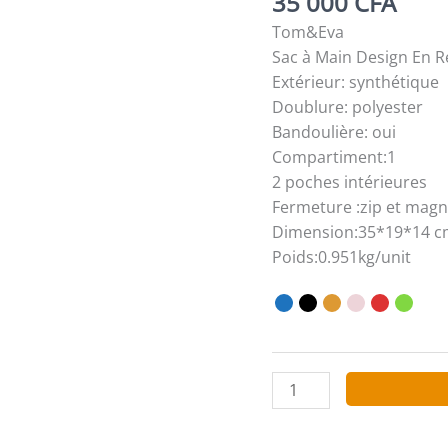
35 000
CFA
Tom&Eva
Sac à Main Design En Re
Extérieur: synthétique
Doublure: polyester
Bandoulière: oui
Compartiment:1
2 poches intérieures
Fermeture :zip et magn
Dimension:35*19*14 
Poids:0.951kg/unit
quantité
de
Tom&Eva