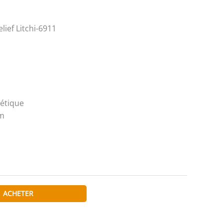
lief Litchi-6911
étique
cm
ACHETER