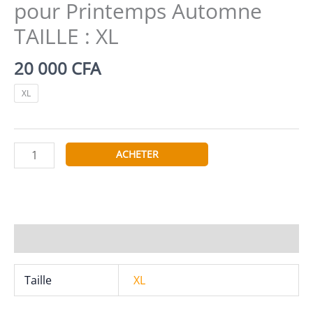
pour Printemps Automne
TAILLE : XL
20 000
CFA
XL
quantité
ACHETER
de
Sfit
Femme
Manteau
Tops
Informations complémentaires
Manches
Longues
Taille
XL
Blazer
Veste