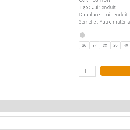
Tige : Cuir enduit
Doublure : Cuir enduit
Semelle : Autre matéri
36
37
38
39
40
quantité
de
RAXMAX
Sandales
SD18039