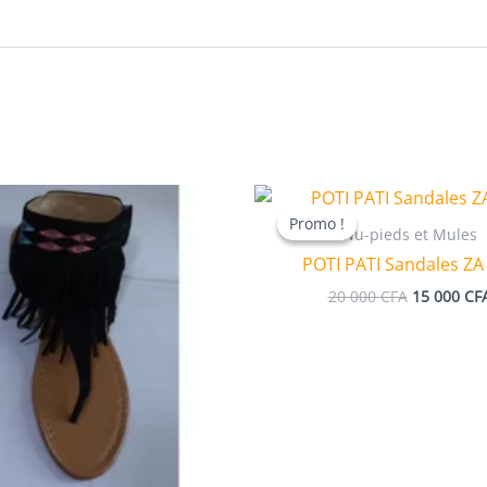
Promo !
Promo !
Nu-pieds et Mules
POTI PATI Sandales ZA
Le
20 000
CFA
15 000
CF
prix
initial
était :
20
000 CFA.