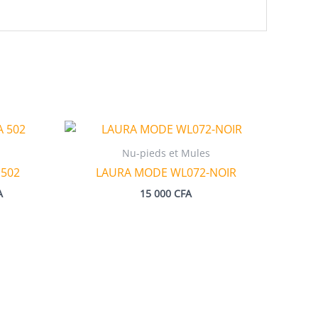
Nu-pieds et Mules
 502
LAURA MODE WL072-NOIR
Le
A
15 000
CFA
prix
actuel
est :
15
000 CFA.