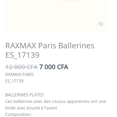
Zoom
RAXMAX Paris Ballerines
ES_17139
Le
Le
12 000
CFA
7 000
CFA
prix
prix
RAXMAX PARIS
initial
actuel
ES_17139
était :
est :
12
7
BALLERINES PLATES
000 CFA.
000 CFA.
Ces ballerines avec des cousus apparentes ont une
bride avec boucle à l’avant
Composition: