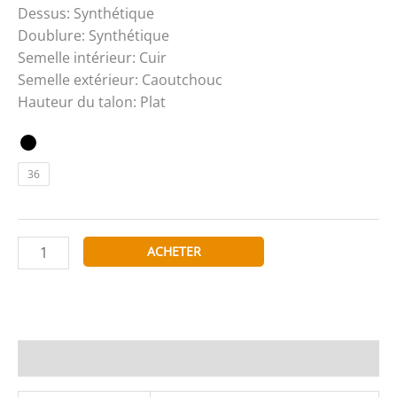
Dessus: Synthétique
Doublure: Synthétique
Semelle intérieur: Cuir
Semelle extérieur: Caoutchouc
Hauteur du talon: Plat
36
quantité
ACHETER
de
RAXMAX
Paris
Ballerines
ES_17139
Informations complémentaires