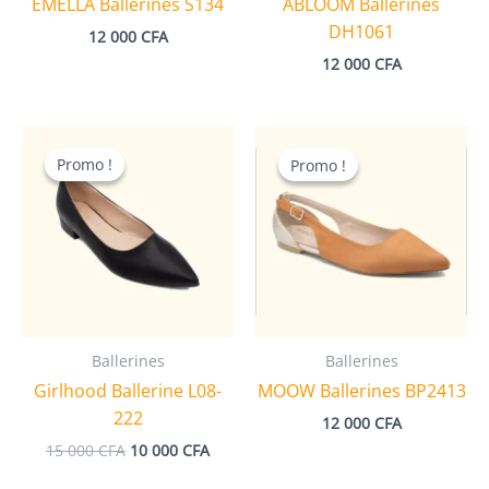
EMELLA Ballerines S134
ABLOOM Ballerines
DH1061
12 000
CFA
12 000
CFA
Promo !
Promo !
Promo !
Promo !
Ballerines
Ballerines
Girlhood Ballerine L08-
MOOW Ballerines BP2413
222
12 000
CFA
Le
Le
15 000
CFA
10 000
CFA
prix
prix
initial
actuel