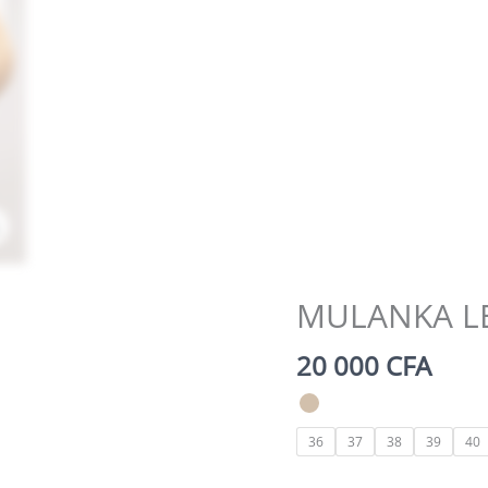
Zoom
MULANKA LE
20 000
CFA
36
37
38
39
40