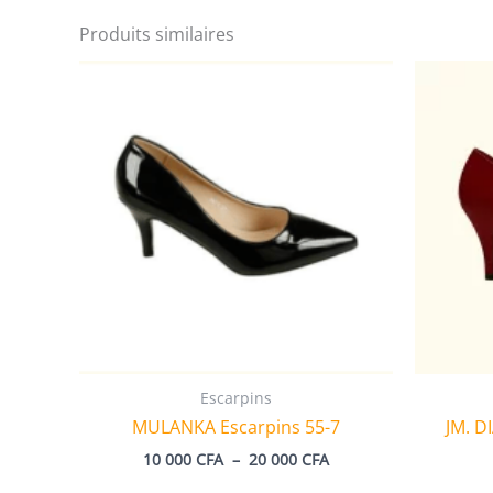
Produits similaires
Escarpins
MULANKA Escarpins 55-7
JM. D
Plage
10 000
CFA
–
20 000
CFA
de