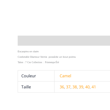
Description
Informations complémentaires
Esc
arpins en daim
Confortable
Glamour Vernis possède un bout pointu
Talon : 7 Cm
Collection :
Printemps
/Été
Couleur
Camel
Taille
36
,
37
,
38
,
39
,
40
,
41