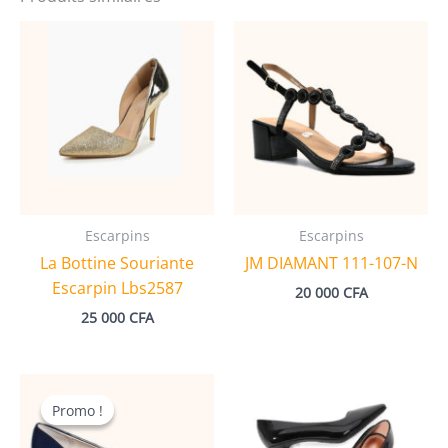
Escarpins
Escarpins
La Bottine Souriante
JM DIAMANT 111-107-N
Escarpin Lbs2587
20 000
CFA
25 000
CFA
Promo !
Promo !