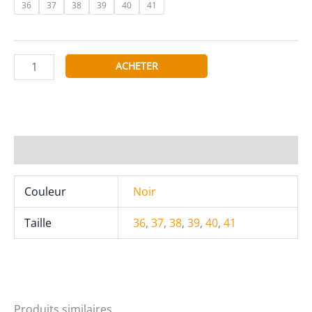
36
37
38
39
40
41
quantité
ACHETER
de
MOOW
Sandales
SV2445
Informations complémentaires
Couleur
Noir
Taille
36
,
37
,
38
,
39
,
40
,
41
Produits similaires