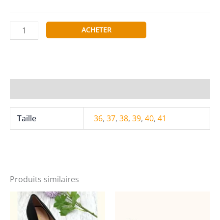
quantité
ACHETER
de
JM
DIAMANT
111-
107-
Informations complémentaires
N
Taille
36
,
37
,
38
,
39
,
40
,
41
Produits similaires