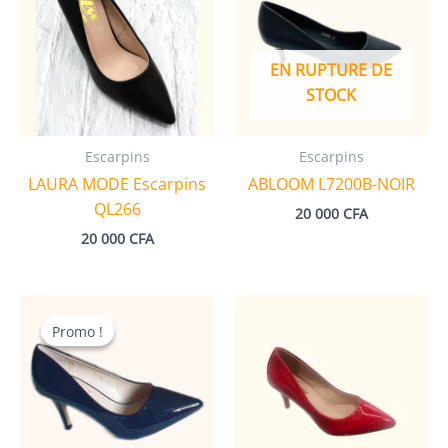
EN RUPTURE DE
STOCK
Escarpins
Escarpins
LAURA MODE Escarpins
ABLOOM L7200B-NOIR
QL266
20 000
CFA
20 000
CFA
Promo !
Promo !