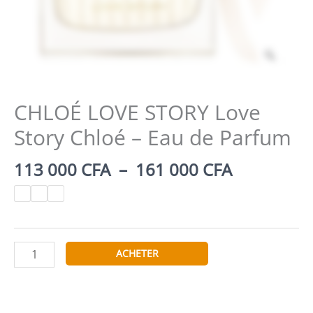
Zoom
CHLOÉ LOVE STORY Love
Story Chloé – Eau de Parfum
Plage
113 000
CFA
–
161 000
CFA
de
prix :
113
000 CFA
quantité
à
ACHETER
de
161
CHLOÉ
000 CFA
LOVE