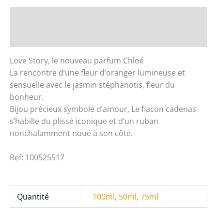
STORY
Love
Description
Story
Informations complémentaires
Chloé
-
Love Story, le nouveau parfum Chloé
Eau
La rencontre d’une fleur d’oranger lumineuse et
de
sensuelle avec le jasmin stéphanotis, fleur du
Parfum
bonheur.
Bijou précieux symbole d’amour, Le flacon cadenas
s’habille du plissé iconique et d’un ruban
nonchalamment noué à son côté.
Ref: 100525517
Quantité
100ml
,
50ml
,
75ml