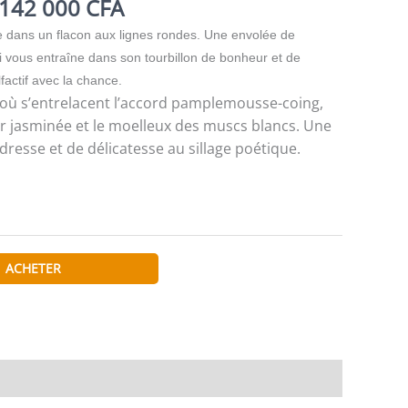
Plage
142 000
CFA
de
ée dans un flacon aux lignes rondes. Une envolée de
prix :
 vous entraîne dans son tourbillon de bonheur et de
105
factif avec la chance.
000 CFA
é où s’entrelacent l’accord pamplemousse-coing,
à
eur jasminée et le moelleux des muscs blancs. Une
142
dresse et de délicatesse au sillage poétique.
000 CFA
ACHETER