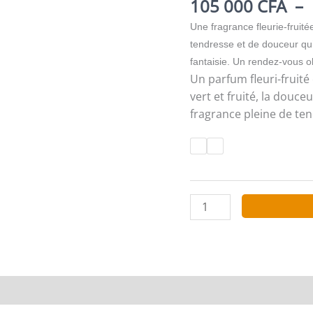
105 000
CFA
–
Une fragrance fleurie-fruit
tendresse et de douceur qui
fantaisie. Un rendez-vous ol
Un parfum fleuri-fruit
vert et fruité, la douc
fragrance pleine de ten
quantité
de
CHANEL
CHANCE
EAU
TENDRE
EAU