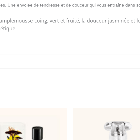
DE
ndes. Une envolée de tendresse et de douceur qui vous entraîne dans so
TOILETTE
 pamplemousse-coing, vert et fruité, la douceur jasminée et
VAPORISATEUR
oétique.
Ref
:
100151666